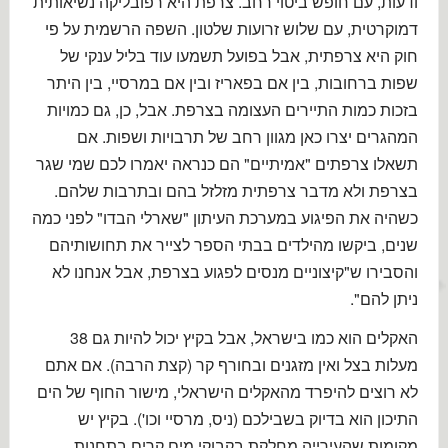
ודעות, עם חופש ביטוי רחב. צרפת היא רפובליקה נשיאותית
דמוקרטית, עם שלוש זרועות שלטון. השפה הרשמית על פי
חוק היא צרפתית, אבל בפועל תשמעו עוד בליל ענקי של
שפות ברחובות, בין אם בפאריז ובין אם במרסיי, בין היתר
בזכות כמות התיירים העצומה בצרפת. אבל, כן, גם כמויות
המהגרים יצרו כאן מגוון רחב של תרבויות ושפות. אם
תשאלו צרפתים "אמיתיים" הם כנראה יאמרו לכם שמי שגר
בצרפת ולא מדבר צרפתית מזלזל בהם ובתרבות שלהם.
כשהיה את הפיגוע במערכת העיתון "שארלי הבדו" לפני כמה
שנים, ביקשו מהילדים בבתי הספר לצייר את תחושותיהם
והסבירו ש"קיצוניים מנסים לפגוע בצרפת, אבל אנחנו לא
ניתן להם".
האקלים הוא כמו בישראל, אבל בקיץ יכול להיות גם 38
מעלות בצל ואין מזגנים ובחורף קר (קצת הרבה). אם אתם
לא רוצים להיפרד מהאקלים הישראלי, מישור החוף של הים
התיכון הוא בדיוק בשבילכם (ניס, מרסיי וכו'). בקיץ יש
מקומות שהעירייה מחלקת בקבוקי מים קרים בתחנות