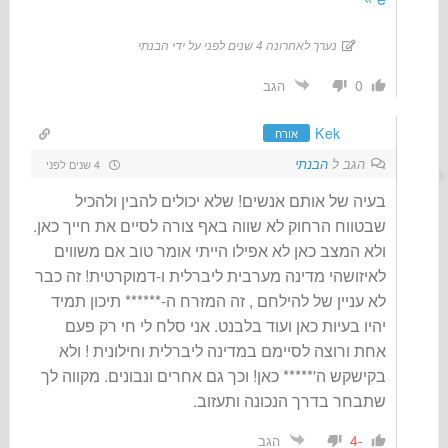
נערך לאחרונה 4 שנים לפני על ידי הבנתי
0
הגב
Kek
אורח
הגב ל
הבנתי
4 שנים לפני
בעיה של אותם אנשים! שלא יכולים להבין ולהכיל
שבטווח הרחוק לא שווה באף צורה לסיים את חייך כאן.
ולא המצב כאן לא אפילו הייתי אומר טוב אם משווים
לאיזושהי מדינה מערבית ליברלית ו-דמוקרטית! זה כבר
לא עניין של להילחם , זה המזרח ה-****** תיכון תמיד
יהיו בעיות כאן ועוד בלבנט. אני סלח לי חי רק פעם
אחת ורוצה לסיימם במדינה ליברלית וחילונית ! ולא
בקישקש ה'***** כאן! וכך גם אחרים ונבונים. מקווה לך
שתבחר בדרך הנכונה ותעזוב.
-4
הגב