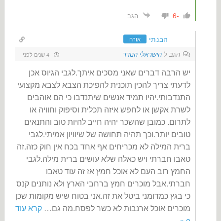
-6
הגב
הבנתי
אורח
הגב ל
הישראלי הנודד
4 שנים לפני
יש הרבה דברים שאני מסכים איתך.לגבי הגיוס אכן
לדעתי צריך להכין תוכנית להפיכת הצבא לצבא מקצועי
התנדבותי.יהיו תמיד אנשים שיתנדבו כי הם אוהבים
לשרת אקשן או לחפש איזה תכלית וסיפוק וחוויה או
לתרום. כמובן שהשכר יהיה חייב להיות טוב והתנאים
טובים יותר.וכך תהיה תחושה של שיוויון אמיתי.לגבי
ברית המילה לא מכריחים אף אחד בכח אין חוק כזה.זה
טאבו חברתי ויש כאלה שלא עושים ברית מילה.לגבי
החמץ רוב העם לא אוכל חמץ אז זה עוד טאבו
חברתי.אבל מוכרים חמץ ברחבי הארץ ולא נותנים קנס
כי בגץ כמדומני ביטל את זה.אני בטוח שיש מקומות שכן
מוכרים אוכל ארנבות לא כשר לפסח.מה גם
…
קרא עוד
e »