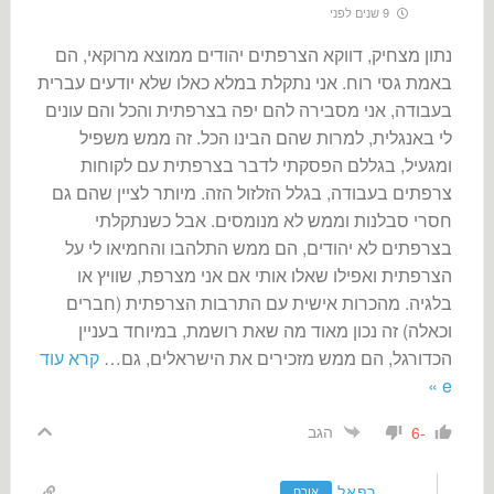
9 שנים לפני
נתון מצחיק, דווקא הצרפתים יהודים ממוצא מרוקאי, הם
באמת גסי רוח. אני נתקלת במלא כאלו שלא יודעים עברית
בעבודה, אני מסבירה להם יפה בצרפתית והכל והם עונים
לי באנגלית, למרות שהם הבינו הכל. זה ממש משפיל
ומגעיל, בגללם הפסקתי לדבר בצרפתית עם לקוחות
צרפתים בעבודה, בגלל הזלזול הזה. מיותר לציין שהם גם
חסרי סבלנות וממש לא מנומסים. אבל כשנתקלתי
בצרפתים לא יהודים, הם ממש התלהבו והחמיאו לי על
הצרפתית ואפילו שאלו אותי אם אני מצרפת, שוויץ או
בלגיה. מהכרות אישית עם התרבות הצרפתית (חברים
וכאלה) זה נכון מאוד מה שאת רושמת, במיוחד בעניין
הכדורגל, הם ממש מזכירים את הישראלים, גם
…
קרא עוד
e »
הגב
-6
רפאל
אורח