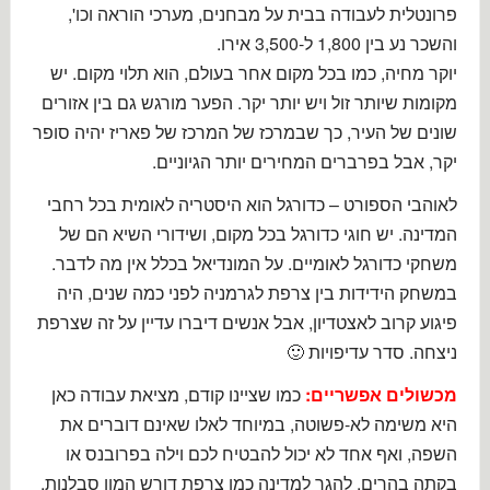
פרונטלית לעבודה בבית על מבחנים, מערכי הוראה וכו',
והשכר נע בין 1,800 ל-3,500 אירו.
יוקר מחיה, כמו בכל מקום אחר בעולם, הוא תלוי מקום. יש
מקומות שיותר זול ויש יותר יקר. הפער מורגש גם בין אזורים
שונים של העיר, כך שבמרכז של המרכז של פאריז יהיה סופר
יקר, אבל בפרברים המחירים יותר הגיוניים.
לאוהבי הספורט – כדורגל הוא היסטריה לאומית בכל רחבי
המדינה. יש חוגי כדורגל בכל מקום, ושידורי השיא הם של
משחקי כדורגל לאומיים. על המונדיאל בכלל אין מה לדבר.
במשחק הידידות בין צרפת לגרמניה לפני כמה שנים, היה
פיגוע קרוב לאצטדיון, אבל אנשים דיברו עדיין על זה שצרפת
ניצחה. סדר עדיפויות 🙂
מכשולים אפשריים:
כמו שציינו קודם, מציאת עבודה כאן
היא משימה לא-פשוטה, במיוחד לאלו שאינם דוברים את
השפה, ואף אחד לא יכול להבטיח לכם וילה בפרובנס או
בקתה בהרים. להגר למדינה כמו צרפת דורש המון סבלנות,