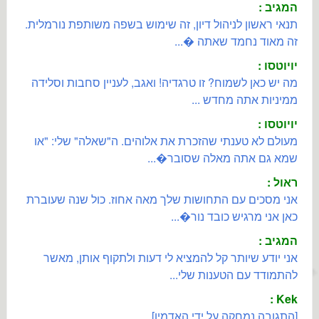
המגיב :
תנאי ראשון לניהול דיון, זה שימוש בשפה משותפת נורמלית.
זה מאוד נחמד שאתה �...
יויוטסו :
מה יש כאן לשמוח? זו טרגדיה! ואגב, לעניין סחבות וסלידה
ממיניות אתה מחדש ...
יויוטסו :
מעולם לא טענתי שהזכרת את אלוהים. ה"שאלה" שלי: "או
שמא גם אתה מאלה שסובר�...
ראול :
אני מסכים עם התחושות שלך מאה אחוז. כול שנה שעוברת
כאן אני מרגיש כובד נור�...
המגיב :
אני יודע שיותר קל להמציא לי דעות ולתקוף אותן, מאשר
להתמודד עם הטענות שלי...
Kek :
[התגובה נמחקה על ידי האדמין]...