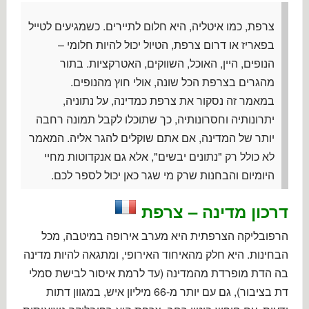
צרפת, כמו איטליה, היא חלום לתיירים. כשמגיעים לטייל
בפאריז או דרום צרפת, הטיול יכול להיות חלומי –
הנופים, היין, האוכל, השווקים, האטרקציות. בתור
מהגרים בצרפת הכל שונה, אולי חוץ מהנופים.
במאמר זה נסקור את צרפת כמדינה, על נתוניה,
יתרונותיה וחסרונותיה, כך שתוכלו לקבל תמונה רחבה
יותר של המדינה, אם אתם שוקלים להגר אליה. המאמר
לא כולל רק "נתונים יבשים", אלא גם אנקדוטות מחיי
היומיום והבחנות שרק מי שגר כאן יכול לספר לכם.
דרכון מדינה – צרפת
הרפובליקה הצרפתית היא מערב אירופה במיטבה, מכל
הבחינות. היא חלק מהאיחוד האירופי, ומתגאה להיות מדינה
בה הדת מופרדת מהמדינה (עד לרמת איסור לבישת סמלי
דת בציבור), גם עם יותר מ-66 מיליון איש, במגוון דתות