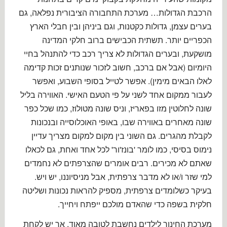
הרכבת הגדולות… מערכת התחבורה הציבורית נפלאה, גם
בערים עצמן, גדולות כקטנות, וגם ביניהן ובין חבלי הארץ
הכפריים יותר. תשתית הכבישים ברוב חלקי המדינה
מושקעת, ובערים הגדולות לא צריך רכב כדי להתנהל בחיי
היומיום (אבל אם ברכב, חשוב לזכור שנותנים זכות קדימה
לאלו הבאים מימין). אפשר לטייל בסופי השבוע, ואפשר
לעבור ממקום אחד לשני על פי הטעם האישי. האווירה בליל
שונה לחלוטין מזו בפאריז, וניס שונה מטולוז, כמו שכל כפר
שונה מאחרים באווירה שבו, באופי האוכלוסייה ובנכונות
לקבלת מהגרים. גם השוני בין מקום למקום מצריך עדיין
נימוס בסיסי, כמו לומר 'בונז'ור' לכל אחד ואחת, גם לכאלו
שאתם לא מכירים. רבים אומרים שהצרפתים לא נחמדים
למי שזר ו/או לא מדבר צרפתית, אבל מניסיוננו, יש ויש.
בעיקר כשלומדים צרפתית, מספיק להראות נכונות ושליטה
חלקית בשפה כדי שהאדם מולכם ייפתח ויחייך.
מערכת החינוך לילדים נחשבת לטובה מאוד, אך יש לקחת