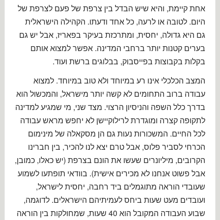
אחת קיימת, והיא שיש הבדל בין צרפת של פעם לצרפת של
היום. לטובה או לרעה, כל אחד ודעתו. הקהילה הישראלית
גם היא גדולה, יחסית, ומתרכזת בעיקר בפאריז, אבל יש גם
בערים קטנות יותר ברחבי המדינה. אפשר למצוא אותם
בקלות בקבוצות בפייסבוק, בבלוגים ברשת ועוד.
המצב הכלכלי אינו רע במיוחד ולא טוב במיוחד. למצוא
עבודה ברוב התחומים לא קשה יותר מישראל, והמכשול הוא
בדרך כלל השפה והניסיון הרצוי. מצד שני, מי שמגיע למדינה
לתקופה קצרה ומוגדרת לרילוקיישן לא יחפש מראש עבודה
לכל החיים. המשכורות נעות גם הן מסקאלה של מינימום
הכרחי לסביר פלוס, אבל טרם יצא לנו להכיר, בין חברינו
הקרובים, מיליונרים שעשו את הונם בצרפת (יש כאלו, כמובן,
אבל פשוט אנחנו לא מכירים אישית). בוודאי תופתעו לשמוע
שעובדי הוראה מתוגמלים ביד רחבה, יחסית לישראל,
ועובדים מעט שעות ביחס לעמיתיהם הישראלים. לדוגמה,
שבוע העבודה המקובל הוא 40 שעות, שמחולקות בין הוראה