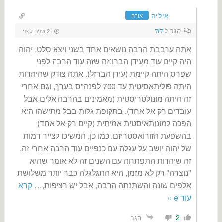
איליה
אורח
הגב ל
דוד
2 שנים לפני
אתה ערבבת הרבה נושאים אחד בשני ויצא סלט. יהוה
היה קיים עוד מעידן הברונזה שזה עוד הרבה לפני
שפרס היתה קיימת (עידן הברזל). אתה צודק שהיהדות
היתה פוליתאסיטית עד 700 לפנה"ס בערך, וגם אחרי
זה היתה מונולטריסטית (מאמינים בהרבה אלים אבל
עובדים רק אל אחד). בתקופת גלות בבל מתישהו היא
הפכה למונותאיסטית אמיתית (קיים רק אל אחד)
בהשפעת הזורואסטריזם. כמו כן, המשיכו לצייר דמות
של יהוה יושב על עגלה עם כנפיים עוד הרבה אחרי זה.
זה שיהדות התפתחה עם השנים זה לא אומר שהיא
"נוצרה" רק לא מזמן, היא התגלגלה כבר יותר משלושת
אלפים שונה והשתנתה הרבה, אבל יש רציפות,
…
קרא
עוד e »
2
הגב