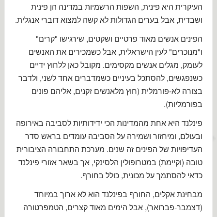
העיקרית היא פינית, השפות הרשמיות במדינה הן פינית
ושבדית, אבל בערים הגדולות לא קשה למצוא דוברי אנגלית.
הפינים אנשים מאוד פרטיים ושקטים, שירגישו "קרים"
ו"מנוכרים" לעין הישראלית, אבל כשמכירים את האנשים
לעומק, מגלים אנשים מקסימים. מקובל כאן ללחוץ ידיים
כשנפגשים, להסתכל בעיניים כשמדברים אחד לשני, ולדבר
בצורה לא-פורמלית (חוץ מלאנשים זקנים, אליהם פונים
בפורמליות).
פינלנד היא אחת מהמדינות הכי ידידותיות לסביבה באירופה
ובעולם, ומיחזור ושמירה על הסביבה עומדים בראש סדר
העדיפויות של הפינים זה שנים. מערכת התחבורה הציבורית
טובה (וקיימת) במטרופולין הלסינקי, אך בשאר אזורי פינלנד
כדאי להסתמך על מכונית, כולל בחורף.
מבחינת אקלים, החורף בפינלנד הוא לא ארוך במיוחד
(דצמבר-פברואר), אבל הימים מאוד קצרים, הטמפרטורה