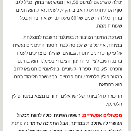
יכולה להגיע גם למינוס 50, ואין ממש אור בחוץ. כנ"ל לגבי
סוף הסתיו ותחילת האביב. הקיץ, לעומת זאת, הוא חמים
בדרך כלל (היו שנים של 30 מעלות), ויש אור בחוץ בכל
שעות היממה.
מערכת החינוך הציבורית בפינלנד נחשבת למוצלחת
במיוחד, אף על פי שהכניסה לבתי הספר התיכוניים נעשית
על פי קריטריונים יחסית גבוהים, שהילדים צריכים לעמוד
בהם. חשוב לציין כי החינוך הציבורי בפינלנד הוא בחינם,
והפרטי לא. בתי ספר דו-לשוניים ובינלאומיים תמצאו לרוב
במטרופולין הלסינקי, והם פרטיים, כך ששכר הלימוד בהם
הוא בהתאם.
הריכוז הגדול ביותר של ישראלים ויהודים נמצא במטרופולין
הלסינקי.
מכשולים אפשריים:
השפה הפינית יכולה להוות מכשול
אפשרי להשתלבות במדינה, אבל התמיכה שהמדינה נותנת
לתהליך האינטגרציה הוא פשוט מופלא, שהמכשול הופך