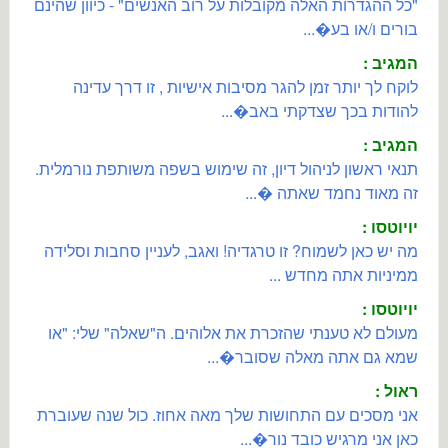
"כל ההגדרות האלה מקובלות על רוב האנשים" - כיוון שהינם
בורים ו/או בע�...
המגיב :
לוקח לך יותר זמן להגר מסיבות אישיות , זו דרך עדינה
להודות בכך שצדקתי באב�...
המגיב :
תנאי ראשון לניהול דיון, זה שימוש בשפה משותפת נורמלית.
זה מאוד נחמד שאתה �...
יויוטסו :
מה יש כאן לשמוח? זו טרגדיה! ואגב, לעניין סחבות וסלידה
ממיניות אתה מחדש ...
יויוטסו :
מעולם לא טענתי שהזכרת את אלוהים. ה"שאלה" שלי: "או
שמא גם אתה מאלה שסובר�...
ראול :
אני מסכים עם התחושות שלך מאה אחוז. כול שנה שעוברת
כאן אני מרגיש כובד נור�...