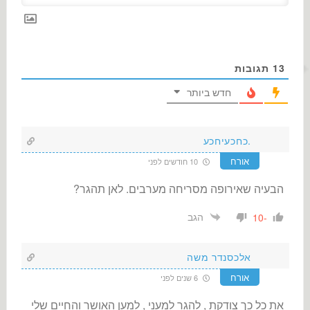
13
תגובות
חדש ביותר
.כחכעיחכע
אורח
10 חודשים לפני
הבעיה שאירופה מסריחה מערבים. לאן תהגר?
הגב
-10
אלכסנדר משה
אורח
6 שנים לפני
את כל כך צודקת , להגר למעני , למען האושר והחיים שלי