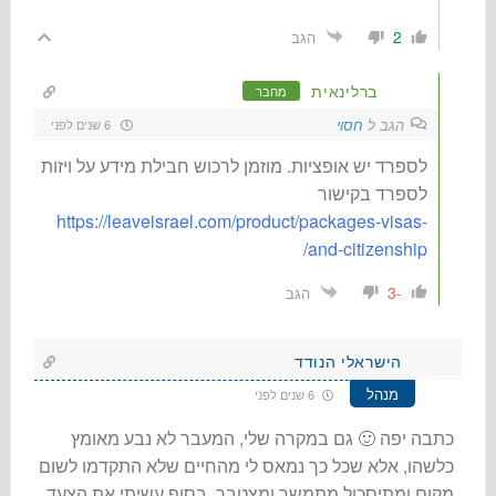
2
הגב
ברלינאית
מחבר
הגב ל
חסוי
6 שנים לפני
לספרד יש אופציות. מוזמן לרכוש חבילת מידע על ויזות
לספרד בקישור
https://leaveisrael.com/product/packages-visas-
and-citizenship/
-3
הגב
הישראלי הנודד
מנהל
6 שנים לפני
כתבה יפה 🙂 גם במקרה שלי, המעבר לא נבע מאומץ
כלשהו, אלא שכל כך נמאס לי מהחיים שלא התקדמו לשום
מקום ומתיסכול מתמשך ומצטבר. בסוף עשיתי את הצעד