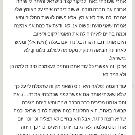
אחרי שעזבתי באתי לביקור קצר בישראל והיתה לי שיחה
ארוכה עם חברה טובה, ששוב דיברה איתי על האומץ שלי.
אמרתי לה שזה לא אומץ, אלא פשוט לעשות החלטה והיא
אמרה שאני טועה ופשוט אני לא יודעת עד כמה אני אמיצה
וכמה בחיים לא יהיה לה את האומץ לקום ולעזוב.
היום אותה חברה גרה בלונדון עם בעלה (הישראלי) וממש
לאחרונה הביאה תינוקת מקסימה לעולם. בלונדון, לא
בישראל.
אז כן, זה אפשרי כל עוד אתם נותנים לעצמכם סיבות למה כן
ולא למה לא…
עוד דוגמה נפלאה היא ונוס (שאני מקווה שתסלח לי על כך
שלא שאלתי אותה אם אפשר לפני שכתבתי את זה…). את
ונוס אנחנו מכירים כבר הרבה שנים והיא היתה מגיבה
קבועה באתר. היא התלוננה כמה שקשה לה בישראל וכמה
שהיא רוצה להגר, אבל היא בחיים לא תצליח וכו' וכו'. יום
אחד ונוס נעלמה ולא הגיבה יותר. היא עד כדי כך היתה
בולטת באתר שאני והישראלי הנודד דנו בינינו לבין עצמנו