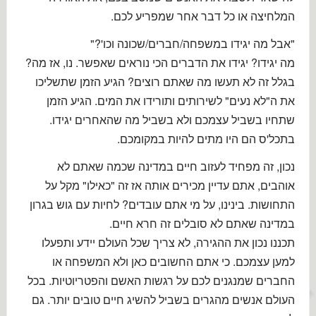
המלחיצה או כל דבר אחר שמפריע לכם.
"אבל מה יגידו במשפחה/חברים/שכונה וכו'?"
מה יגידו? יגידו את הדברים הכי נוראים שאפשר. נו, אז מה?
בגלל זה לא תעשו מה שאתם רוצים? הגיע הזמן שתשליכו
את ה"לא נעים" לשירותים ותורידו את המים. הגיע הזמן
שתחיו בשביל עצמכם ולא בשביל מה שהאחרים יגידו.
בתכל'ס הם היו מתים להיות במקומכם.
נכון, זה מפחיד לעזוב חיים במדינה שכמה שאתם לא
אוהבים, אתם עדיין מכירים אותה אז זה "כאילו" מקל על
התחושות. בינינו, על מי אתם עובדים? לחיות עם גוש בגרון
במדינה שאתם לא סובלים זה חרא חיים.
תכננו נכון את ההגירה, לא צריך שכל העולם יידע ותפעלו
למען עצמכם. כי אתם החשובים כאן ולא המשפחה או
החברים שמנגנים לכם על רגשות האשם והפטריוטיות. בכל
העולם אנשים מהגרים בשביל להשיג חיים טובים יותר. גם