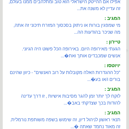
אפילו אם ההייטק הישראלי הוא טוב ומתלהבים ממנו בעולם,
זה עדיין לא משנה את...
המגיב :
מי שמפגין בורות או ניתוק בסכסוך המזרח תיכוני זה אתה,
מה שניכר בהודעות הה...
טיירון :
הגעתי מאירופה היום. באירופה הכל פשוט היה הגיוני.
אנשים שמכבדים אותך ואת�...
יויוטסו :
"כל ההגדרות האלה מקובלות על רוב האנשים" - כיוון שהינם
בורים ו/או בע�...
המגיב :
לוקח לך יותר זמן להגר מסיבות אישיות , זו דרך עדינה
להודות בכך שצדקתי באב�...
המגיב :
תנאי ראשון לניהול דיון, זה שימוש בשפה משותפת נורמלית.
זה מאוד נחמד שאתה �...