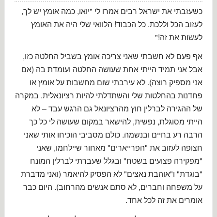
הטובה
כשעזבתי את ישראל רבים אמרו לי "יואו, כמה אומץ יש לך,
לעזוב הכל וללכת. כל הכבוד! הלוואי שלי היה את האומץ
לעשות את זה!"
אף פעם לא חשבתי שאני צריכה אומץ בשביל החלטה כזו,
אבל אני תמיד הייתי אחת שעושה החלטה ועומדת בה (אם
אני מספיק רוצה). לא עירבתי שום מחשבות על אומץ או
פחדנות בהחלטות שלי והשתדלתי להיות רציונאלית. במקרה
של ההגירה לברלין חוץ מהרציונאל גם הרגש עבד – לא
הייתי מסוגלת, נפשית, להישאר במקום שעושה לי כל כך
הרבה רע בחיים ובנשמה. כולם מסביבי הוכיחו אותי שאני
חצופה לעזוב את "הפרייארים" מאחור שיילחמו, שאני
"מפקירה פצועים בשטח" ובגלל שעברתי לברלין המונח
"בוגדת" ו"אוהבת נאצים" לא הפסיק להיאמר (ואני מדברת
על משפחה וחברים, לא סתם אנשים מהרחוב). היום כבר
אומרים את זה לכל אחד.