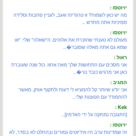
יויוטסו :
מה יש כאן לשמוח? זו טרגדיה! ואגב, לעניין סחבות וסלידה
ממיניות אתה מחדש ...
יויוטסו :
מעולם לא טענתי שהזכרת את אלוהים. ה"שאלה" שלי: "או
שמא גם אתה מאלה שסובר�...
ראול :
אני מסכים עם התחושות שלך מאה אחוז. כול שנה שעוברת
כאן אני מרגיש כובד נור�...
המגיב :
אני יודע שיותר קל להמציא לי דעות ולתקוף אותן, מאשר
להתמודד עם הטענות שלי...
Kek :
[התגובה נמחקה על ידי האדמין]...
יויוטסו :
זה שמדינות ערב היו אידיוטים גמורים ובהחלט לא בסדר, לא