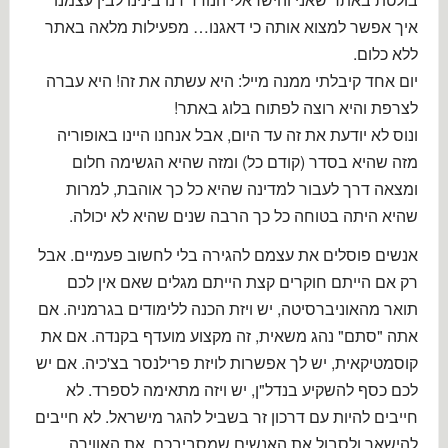
איך אפשר למצוא אותה כי דאגנו… מפעילות מלאה באתר
ללא כלום.
יום אחד קיבלתי ממנה מייל: היא עשתה את זה! היא עברה
לצרפת והיא רוצה לפתוח בלוג באתר!
ונוס לא יודעת את זה עד היום, אבל אנחנו היינו באופוריה
מזה שהיא בסדר (קודם כל) ומזה שהיא הגשימה חלום
ומצאה דרך לעבור למדינה שהיא כל כך אוהבת, למרות
שהיא היתה בטוחה כל כך הרבה שנים שהיא לא יכולה.
אנשים פוסלים את עצמם להגירה בלי לחשוב פעמיים. אבל
רק אם הייתם חוקרים קצת הייתם מגלים שאם אין לכם
תואר מהאוניברסיטה, יש ויזת הכנה ללימודים בגרמניה. אם
אתה "סתם" נהג משאית, זה מקצוע מועדף בקנדה. אם את
קוסמטיקאית, יש לך אפשרות לויזת פרילנסר בצ'כיה. אם יש
לכם כסף להשקיע בנדל"ן, יש ויזה מתאימה לספרד. לא
חייבים להיות עם דרכון זר בשביל להגר מישראל. לא חייבים
להישאר ולסבול את האנשים שמסביבכם, את האווירה