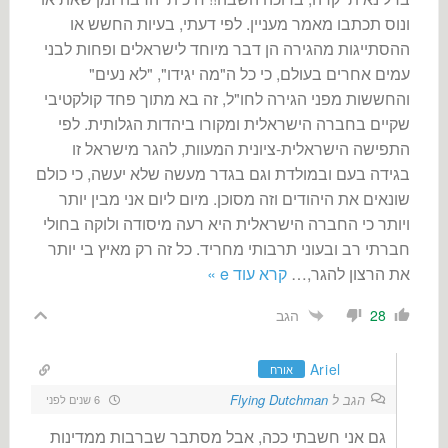
ונוס תכתבו מאמר מעניין. לפי דעתי, בעיות החשש או
ההסתייגות מהגירה הן דבר מיוחד לישראלים ופחות לבני
עמים אחרים בעולם, כי כל ה"מה יגידו", "לא נעים"
והחששות מפני הגירה לחו"ל, זה בא מתוך פחד קולקטיבי
שקיים בחברה הישראלית ומקורו ביהדות הגלותית. לפי
התפישה הישראלית-ציונית המעוות, להגר מישראל זו
בגידה בעם ובמולדת וגם בגדר מעשה שלא יעשה, כי כולם
שונאים את היהודים וזה מסוכן. מיום ליום אני מבין יותר
ויותר כי החברה הישראלית היא רעה מיסודה ולוקה בחולי
חברתי רב ובעוני תרבותי מחריד. כל זה רק מאיץ בי יותר
את הרצון להגר,
…
קרא עוד e »
הגב
28
Ariel
אורח
הגב ל
Flying Dutchman
6 שנים לפני
גם אני חשבתי ככה, אבל מסתבר שברבות ממדינות