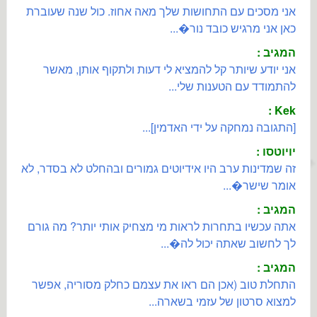
אני מסכים עם התחושות שלך מאה אחוז. כול שנה שעוברת
כאן אני מרגיש כובד נור�...
המגיב :
אני יודע שיותר קל להמציא לי דעות ולתקוף אותן, מאשר
להתמודד עם הטענות שלי...
Kek :
[התגובה נמחקה על ידי האדמין]...
יויוטסו :
זה שמדינות ערב היו אידיוטים גמורים ובהחלט לא בסדר, לא
אומר שישר�...
המגיב :
אתה עכשיו בתחרות לראות מי מצחיק אותי יותר? מה גורם
לך לחשוב שאתה יכול לה�...
המגיב :
התחלת טוב (אכן הם ראו את עצמם כחלק מסוריה, אפשר
למצוא סרטון של עזמי בשארה...