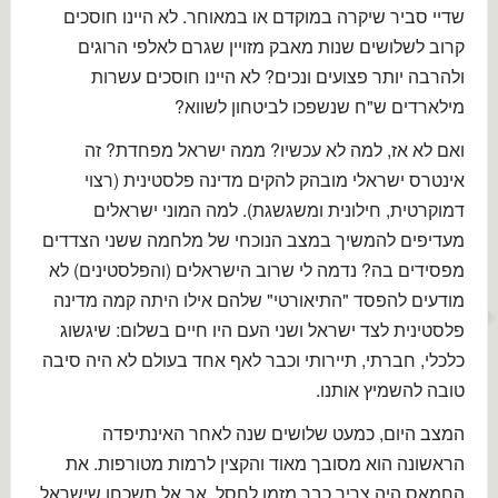
שדיי סביר שיקרה במוקדם או במאוחר. לא היינו חוסכים
קרוב לשלושים שנות מאבק מזויין שגרם לאלפי הרוגים
ולהרבה יותר פצועים ונכים? לא היינו חוסכים עשרות
מילארדים ש"ח שנשפכו לביטחון לשווא?
ואם לא אז, למה לא עכשיו? ממה ישראל מפחדת? זה
אינטרס ישראלי מובהק להקים מדינה פלסטינית (רצוי
דמוקרטית, חילונית ומשגשגת). למה המוני ישראלים
מעדיפים להמשיך במצב הנוכחי של מלחמה ששני הצדדים
מפסידים בה? נדמה לי שרוב הישראלים (והפלסטינים) לא
מודעים להפסד "התיאורטי" שלהם אילו היתה קמה מדינה
פלסטינית לצד ישראל ושני העם היו חיים בשלום: שיגשוג
כלכלי, חברתי, תיירותי וכבר לאף אחד בעולם לא היה סיבה
טובה להשמיץ אותנו.
המצב היום, כמעט שלושים שנה לאחר האינתיפדה
הראשונה הוא מסובך מאוד והקצין לרמות מטורפות. את
החמאס היה צריך כבר מזמן לחסל, אך אל תשכחו שישראל