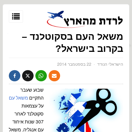
משאל העם בסקוטלנד –
בקרוב בישראל?
הישראלי הנודד
22 בספטמבר 2014
ראל
1
שבוע שעבר
פסטיבל
בישראל
התקיים
משאל עם
לעומת
באירופה
על עצמאות
סקוטלנד לאחר
307 שנות איחוד
עם אנגליה. משאל