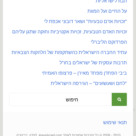
הבוז לישראליות
על החיים ועל המוות
"זכויות אדם טבעיות" ושאר דובוני אכפת לי
זכויות האדם הטבעיות, זכויות אקטיביות וחוקה שתגן עליהם
הפרדוקס הליברלי
עתיד החברה הישראלית כהשתקפות של הלהקות הצבאיות
תרבות עסקית של ישראלים בחו"ל
ביבי הפחדן מפחד מאירן – פרצופו האמיתי
"לחם ושעשועים" – הגירסה הישראלית
תנאי שימוש
2010 - 2026 © כל הזכויות שמורות לאתר leaveisrael.com, לונדון, בריטניה.