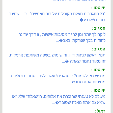
יויוטסו :
"כל ההגדרות האלה מקובלות על רוב האנשים" - כיוון שהינם
בורים ו/או בע�...
המגיב :
לוקח לך יותר זמן להגר מסיבות אישיות , זו דרך עדינה
להודות בכך שצדקתי באב�...
המגיב :
תנאי ראשון לניהול דיון, זה שימוש בשפה משותפת נורמלית.
זה מאוד נחמד שאתה �...
יויוטסו :
מה יש כאן לשמוח? זו טרגדיה! ואגב, לעניין סחבות וסלידה
ממיניות אתה מחדש ...
יויוטסו :
מעולם לא טענתי שהזכרת את אלוהים. ה"שאלה" שלי: "או
שמא גם אתה מאלה שסובר�...
ראול :