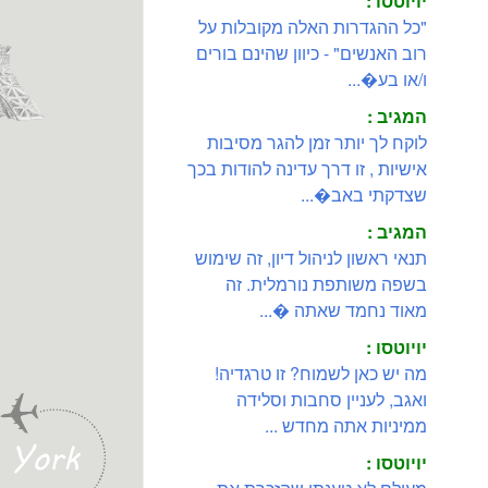
יויוטסו :
"כל ההגדרות האלה מקובלות על
רוב האנשים" - כיוון שהינם בורים
ו/או בע�...
המגיב :
לוקח לך יותר זמן להגר מסיבות
אישיות , זו דרך עדינה להודות בכך
שצדקתי באב�...
המגיב :
תנאי ראשון לניהול דיון, זה שימוש
בשפה משותפת נורמלית. זה
מאוד נחמד שאתה �...
יויוטסו :
מה יש כאן לשמוח? זו טרגדיה!
ואגב, לעניין סחבות וסלידה
ממיניות אתה מחדש ...
יויוטסו :