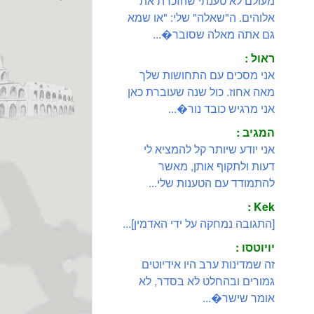
מעולם לא טענתי שהזכרת את
אלוהים. ה"שאלה" שלי: "או שמא
גם אתה מאלה שסובר�...
ראול :
אני מסכים עם התחושות שלך
מאה אחוז. כול שנה שעוברת כאן
אני מרגיש כובד נור�...
המגיב :
אני יודע שיותר קל להמציא לי
דעות ולתקוף אותן, מאשר
להתמודד עם הטענות שלי...
Kek :
[התגובה נמחקה על ידי האדמין]...
יויוטסו :
זה שמדינות ערב היו אידיוטים
גמורים ובהחלט לא בסדר, לא
אומר שישר�...