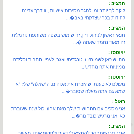
המגיב :
לוקח לך יותר זמן להגר מסיבות אישיות , זו דרך עדינה
להודות בכך שצדקתי באב�...
המגיב :
תנאי ראשון לניהול דיון, זה שימוש בשפה משותפת נורמלית.
זה מאוד נחמד שאתה �...
יויוטסו :
מה יש כאן לשמוח? זו טרגדיה! ואגב, לעניין סחבות וסלידה
ממיניות אתה מחדש ...
יויוטסו :
מעולם לא טענתי שהזכרת את אלוהים. ה"שאלה" שלי: "או
שמא גם אתה מאלה שסובר�...
ראול :
אני מסכים עם התחושות שלך מאה אחוז. כול שנה שעוברת
כאן אני מרגיש כובד נור�...
המגיב :
אני יודע שיותר קל להמציא לי דעות ולתקוף אותן, מאשר