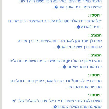
הגעתי מאירופה היום. באירופה הכל פשוט היה הגיוני.
אנשים שמכבדים אותך ואת�...
יויוטסו :
"כל ההגדרות האלה מקובלות על רוב האנשים" - כיוון שהינם
בורים ו/או בע�...
המגיב :
לוקח לך יותר זמן להגר מסיבות אישיות , זו דרך עדינה
להודות בכך שצדקתי באב�...
המגיב :
תנאי ראשון לניהול דיון, זה שימוש בשפה משותפת נורמלית.
זה מאוד נחמד שאתה �...
יויוטסו :
מה יש כאן לשמוח? זו טרגדיה! ואגב, לעניין סחבות וסלידה
ממיניות אתה מחדש ...
יויוטסו :
מעולם לא טענתי שהזכרת את אלוהים. ה"שאלה" שלי: "או
שמא גם אתה מאלה שסובר�...